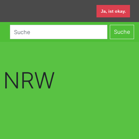
Ja, ist okay.
Suche
NRW