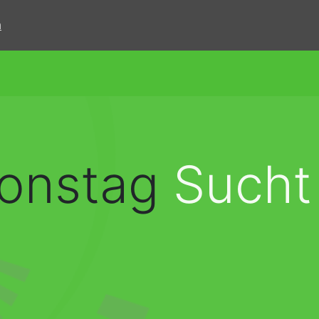
n
ionstag
Sucht