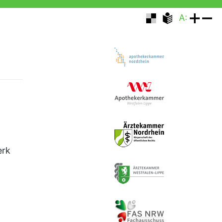
A:
erk